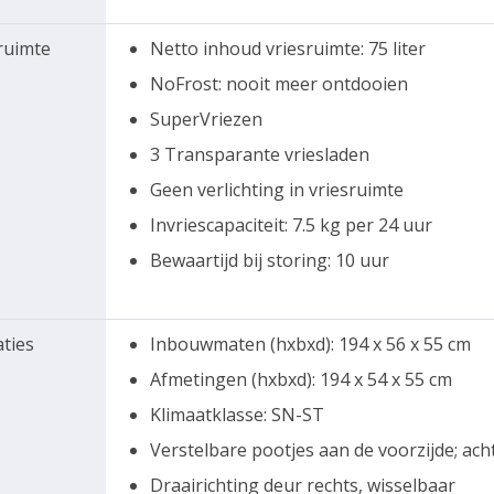
ruimte
Netto inhoud vriesruimte: 75 liter
NoFrost: nooit meer ontdooien
SuperVriezen
3 Transparante vriesladen
Geen verlichting in vriesruimte
Invriescapaciteit: 7.5 kg per 24 uur
Bewaartijd bij storing: 10 uur
aties
Inbouwmaten (hxbxd): 194 x 56 x 55 cm
Afmetingen (hxbxd): 194 x 54 x 55 cm
Klimaatklasse: SN-ST
Verstelbare pootjes aan de voorzijde; acht
Draairichting deur rechts, wisselbaar