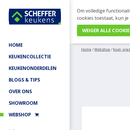
WEBSHOP BESTELL
Om volledige functionali
Je kan tijdelijk geen be
cookies toestaat, kun je
meer informatie.
HOME
Home
/
Webshop
/
Koel- vrie
KEUKENCOLLECTIE
KEUKENONDERDELEN
BLOGS & TIPS
OVER ONS
SHOWROOM
WEBSHOP