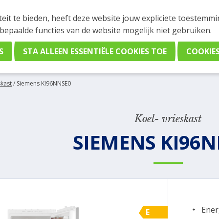
INGEN
teit te bieden, heeft deze website jouw expliciete toestemm
stelling plaatsen. Wil je je vast oriënteren? Vergelijk eenvo
 bepaalde functies van de website mogelijk niet gebruiken.
skast
/
Siemens KI96NNSE0
Koel- vrieskast
SIEMENS KI96N
Ener
E