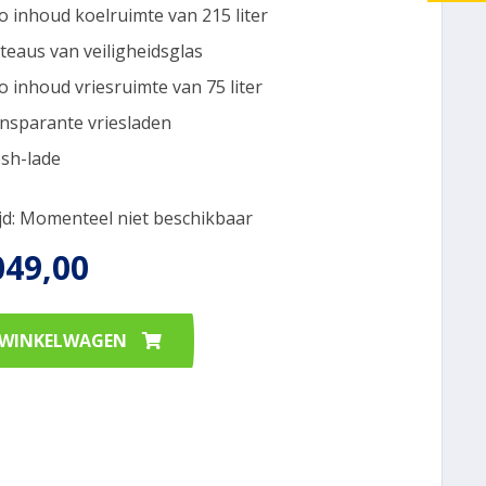
o inhoud koelruimte van 215 liter
ateaus van veiligheidsglas
o inhoud vriesruimte van 75 liter
ansparante vriesladen
esh-lade
ijd: Momenteel niet beschikbaar
049,00
 WINKELWAGEN