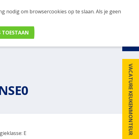
ing nodig om browsercookies op te slaan. Als je geen
udig apparaten en merken met elkaar. Klik hier voor
VACATURE KEUKENMONTEUR
NSE0
gieklasse: E