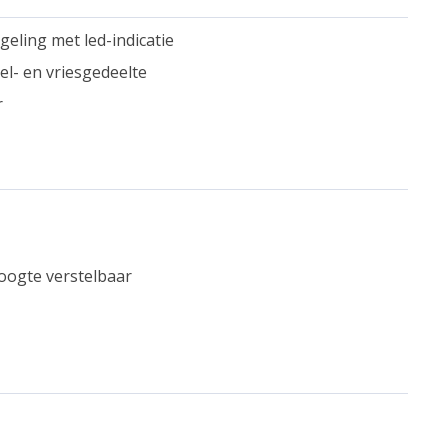
eling met led-indicatie
l- en vriesgedeelte
r
hoogte verstelbaar