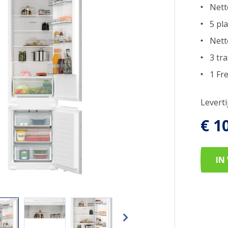
Nett
5 pl
Nett
3 tr
1 Fr
Levert
€ 1
IN