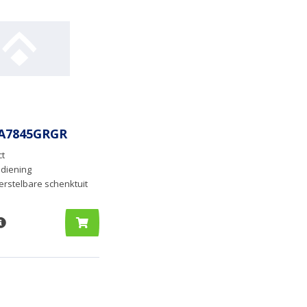
A7845GRGR
ct
diening
erstelbare schenktuit