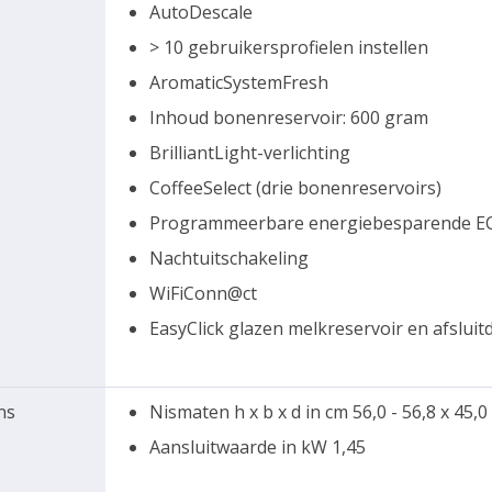
AutoDescale
> 10 gebruikersprofielen instellen
AromaticSystemFresh
Inhoud bonenreservoir: 600 gram
BrilliantLight-verlichting
CoffeeSelect (drie bonenreservoirs)
Programmeerbare energiebesparende EC
Nachtuitschakeling
WiFiConn@ct
EasyClick glazen melkreservoir en afsluit
ns
Nismaten h x b x d in cm 56,0 - 56,8 x 45,0 
Aansluitwaarde in kW 1,45