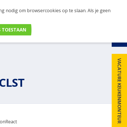
ing nodig om browsercookies op te slaan. Als je geen
udig apparaten en merken met elkaar. Klik hier voor
VACATURE KEUKENMONTEUR
CLST
onReact