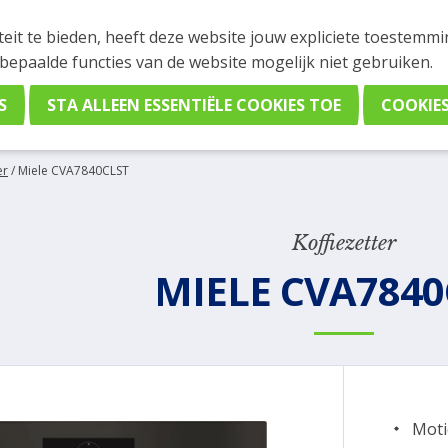
INGEN
teit te bieden, heeft deze website jouw expliciete toestemm
stelling plaatsen. Wil je je vast oriënteren? Vergelijk eenvo
 bepaalde functies van de website mogelijk niet gebruiken.
er
/
Miele CVA7840CLST
Koffiezetter
MIELE CVA7840
Moti