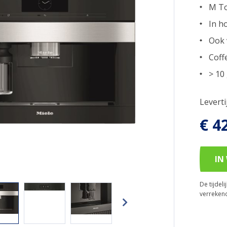
M To
In h
Ook 
Coff
> 10
Levert
€ 4
IN
De tijdel
verreken