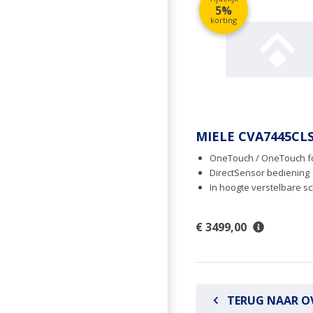
5%
korting
MIELE CVA7445CL
OneTouch / OneTouch f
DirectSensor bediening
In hoogte verstelbare sc
€ 3499,00
TERUG NAAR O