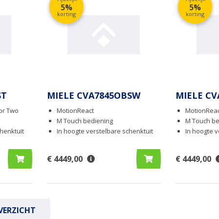
5%
5%
korting
korting
ST
MIELE CVA7845OBSW
MIELE CV
or Two
MotionReact
MotionRea
M Touch bediening
M Touch be
henktuit
In hoogte verstelbare schenktuit
In hoogte v
€ 4449,00
€ 4449,00
VERZICHT