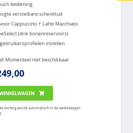
uch bediening
oogte verstelbare schenktuit
voor Cappuccino + Latte Macchiato
eeSelect (drie bonenreservoirs)
 gebruikersprofielen instellen
ijd: Momenteel niet beschikbaar
249,00
 WINKELWAGEN
ijke korting wordt automatisch in de winkelwagen
d