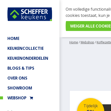
WEBSHOP BESTELL
Om volledige functionali
Je kan tijdelijk geen be
cookies toestaat, kun je
meer informatie.
HOME
Home
/
Webshop
/
Koffiezett
KEUKENCOLLECTIE
KEUKENONDERDELEN
BLOGS & TIPS
OVER ONS
SHOWROOM
WEBSHOP
Tijdelijk