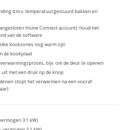
nding d.m.v. temperatuurgestuurd bakken en
angesloten Home Connect account): houd het
tand van de software
welke kookzones nog warm zijn
an de kookplaat
verwarmingsproces, bijv. om de deur te openen
s uit met een druk op de knop
redenen stopt het verwarmen na een vooraf
aar)
 vermogen 3.1 kW)
. vermogen 3.1 kW)