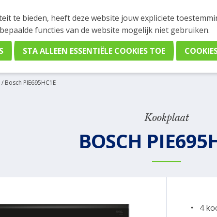
INGEN
teit te bieden, heeft deze website jouw expliciete toestemm
stelling plaatsen. Wil je je vast oriënteren? Vergelijk eenvo
 bepaalde functies van de website mogelijk niet gebruiken.
/
Bosch PIE695HC1E
Kookplaat
BOSCH PIE695
4 ko