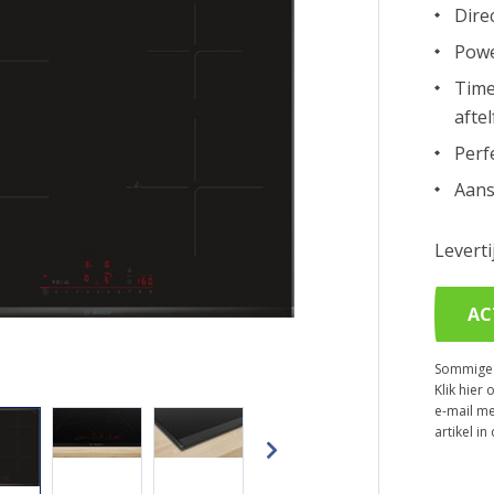
Dire
Powe
Time
aftel
Perf
Aans
Levert
AC
Sommige p
Klik hier 
e-mail me
artikel i