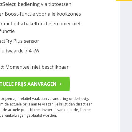
ctSelect: bediening via tiptoetsen
r Boost-functie voor alle kookzones
r met uitschakelfunctie en timer met
functie
ectFry Plus sensor
luitwaarde 7,4 kW
ijd: Momenteel niet beschikbaar
TUELE PRIJS AANVRAGEN
rijzen zijn relatief vaak aan verandering onderhevig.
om de actuele prijs aan te vragen. Je krijgt dan direct een
t de actuele prijs. Na het invoeren van de code, kan het
n de winkelwagen geplaatst worden.