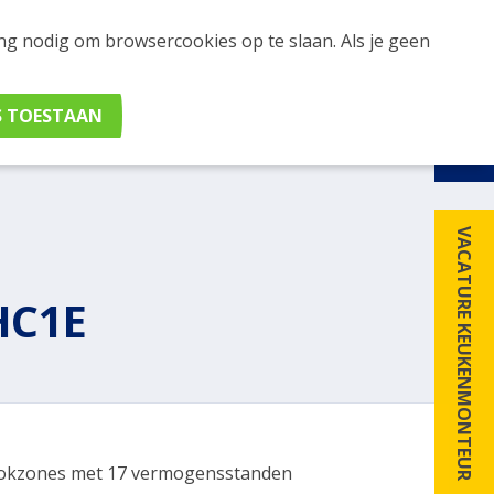
ing nodig om browsercookies op te slaan. Als je geen
udig apparaten en merken met elkaar. Klik hier voor
VACATURE KEUKENMONTEUR
HC1E
okzones met 17 vermogensstanden