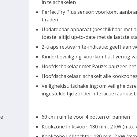
in te schakelen
PerfectFry Plus sensor: voorkomt aanbra
braden
Updatebaar apparaat (beschikbaar met a
toestel altijd up-to-date met de laatste s
2-traps restwarmte-indicatie: geeft aan 
Kinderbeveiliging: voorkomt activering v
Hoofdschakelaar met Pauze: pauzeer het 
Hoofdschakelaar: schakelt alle kookzone
Veiligheidsuitschakeling: om veiligheids
ingestelde tijd zonder interactie (aanpasb
ie
60 cm: ruimte voor 4 potten of pannen
Kookzone linksvoor: 180 mm, 2 kW (max.
Kookzone linksachter: 180 mm, 2 kW (max