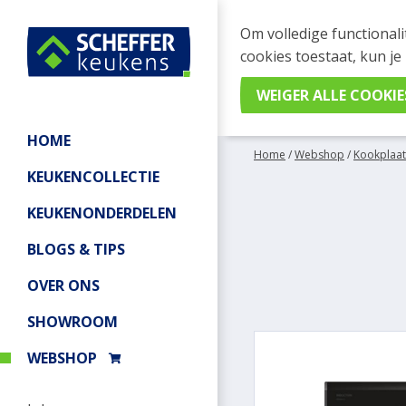
WEBSHOP BESTELL
Om volledige functionali
Je kan tijdelijk geen be
cookies toestaat, kun je
meer informatie.
HOME
Home
/
Webshop
/
Kookplaat
KEUKENCOLLECTIE
KEUKENONDERDELEN
BLOGS & TIPS
OVER ONS
SHOWROOM
WEBSHOP