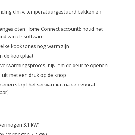
nding d.m.v. temperatuurgestuurd bakken en
angesloten Home Connect account): houd het
tand van de software
 welke kookzones nog warm zijn
an de kookplaat
verwarmingsproces, bijv. om de deur te openen
s uit met een druk op de knop
redenen stopt het verwarmen na een vooraf
aar)
 vermogen 3.1 kW)
ax. vermogen 2.2 kW)