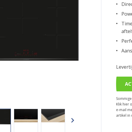
Dire
Powe
Time
aftel
Perf
Aans
Levert
AC
Sommige p
Klik hier 
e-mail me
artikel i