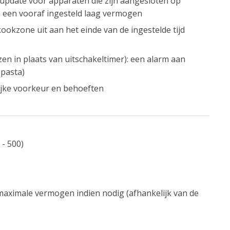
-update voor apparaten die zijn aangesloten op
een vooraf ingesteld laag vermogen
kookzone uit aan het einde van de ingestelde tijd
en in plaats van uitschakeltimer): een alarm aan
 pasta)
jke voorkeur en behoeften
- 500)
aximale vermogen indien nodig (afhankelijk van de