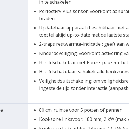
in te schakelen
PerfectFry Plus sensor: voorkomt aanbra
braden
Updatebaar apparaat (beschikbaar met a
toestel altijd up-to-date met de laatste s
2-traps restwarmte-indicatie : geeft aan
Kinderbeveiliging: voorkomt activering v
Hoofdschakelaar met Pauze: pauzeer het 
Hoofdschakelaar: schakelt alle kookzone
Veiligheidsuitschakeling: om veiligheids
ingestelde tijd zonder interactie (aanpasb
ie
80 cm: ruimte voor 5 potten of pannen
Kookzone linksvoor: 180 mm, 2 kW (max.
Kookzone linksachter: 145 mm, 1.6 kW (m