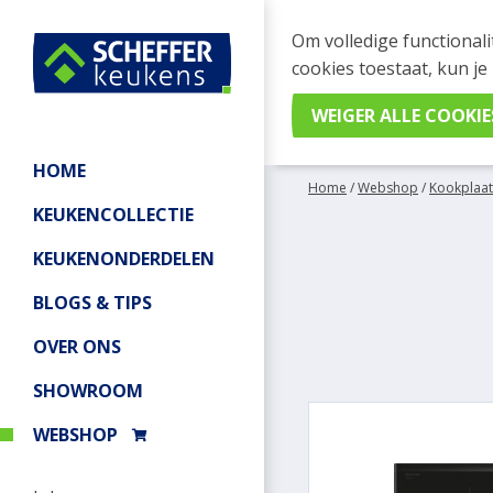
WEBSHOP BESTELL
Om volledige functionali
Je kan tijdelijk geen be
cookies toestaat, kun je
meer informatie.
HOME
Home
/
Webshop
/
Kookplaat
KEUKENCOLLECTIE
KEUKENONDERDELEN
BLOGS & TIPS
OVER ONS
SHOWROOM
WEBSHOP