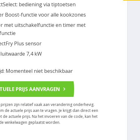
ctSelect: bediening via tiptoetsen
r Boost-functie voor alle kookzones
r met uitschakelfunctie en timer met
functie
ectFry Plus sensor
luitwaarde 7,4 kW
ijd: Momenteel niet beschikbaar
TUELE PRIJS AANVRAGEN
rijzen zijn relatief vaak aan verandering onderhevig.
om de actuele prijs aan te vragen. Je krijgt dan direct een
t de actuele prijs. Na het invoeren van de code, kan het
n de winkelwagen geplaatst worden.