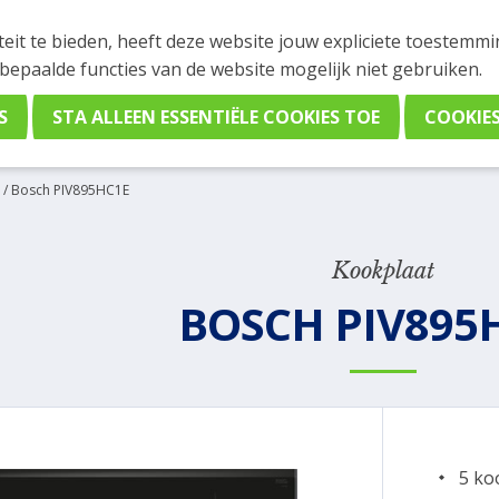
INGEN
teit te bieden, heeft deze website jouw expliciete toestemm
stelling plaatsen. Wil je je vast oriënteren? Vergelijk eenvo
 bepaalde functies van de website mogelijk niet gebruiken.
/
Bosch PIV895HC1E
Kookplaat
BOSCH PIV895
5 ko