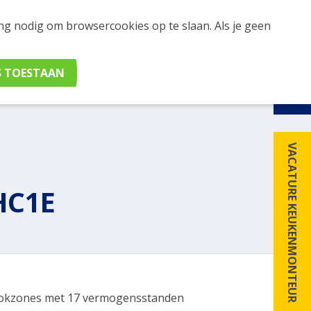
ing nodig om browsercookies op te slaan. Als je geen
udig apparaten en merken met elkaar. Klik hier voor
VACATURE KEUKENMONTEUR
HC1E
okzones met 17 vermogensstanden