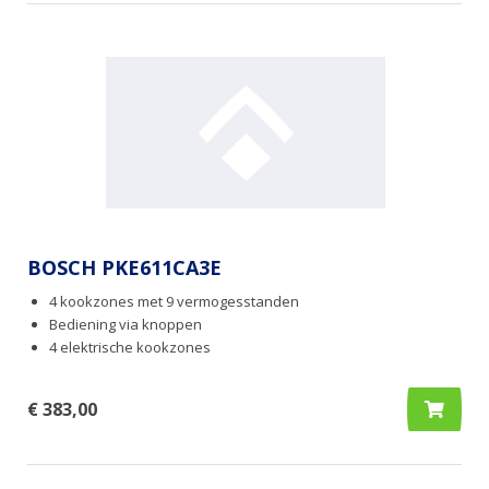
BOSCH PKE611CA3E
4 kookzones met 9 vermogesstanden
Bediening via knoppen
4 elektrische kookzones
€ 383,00