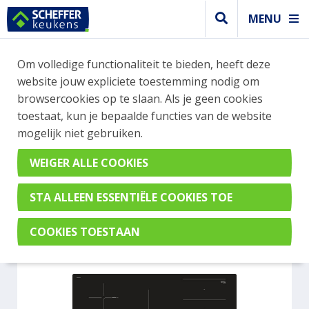
MENU
WEBSHOP BESTELLINGEN
Om volledige functionaliteit te bieden, heeft deze
Je kan tijdelijk geen bestelling plaatsen. Wil je je
website jouw expliciete toestemming nodig om
vast oriënteren? Vergelijk eenvoudig apparaten
browsercookies op te slaan. Als je geen cookies
en merken met elkaar. Klik hier voor meer
toestaat, kun je bepaalde functies van de website
informatie.
mogelijk niet gebruiken.
Kookplaat
BOSCH PXV821DV5E