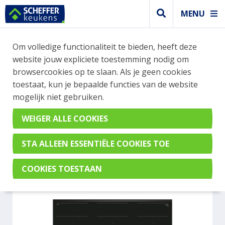
MENU
WEBSHOP BESTELLINGEN
Om volledige functionaliteit te bieden, heeft deze
Je kan tijdelijk geen bestelling plaatsen. Wil je je
website jouw expliciete toestemming nodig om
vast oriënteren? Vergelijk eenvoudig apparaten
browsercookies op te slaan. Als je geen cookies
en merken met elkaar. Klik hier voor meer
toestaat, kun je bepaalde functies van de website
informatie.
mogelijk niet gebruiken.
Kookplaat
BOSCH PXX995DX6E