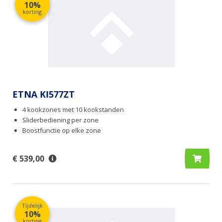
10%
korting
ETNA KI577ZT
4 kookzones met 10 kookstanden
Sliderbediening per zone
Boostfunctie op elke zone
€ 539,00
Tijdelijk
10%
korting