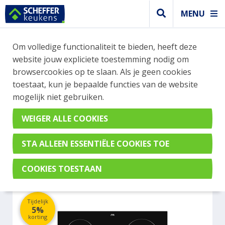
MENU
WEBSHOP BESTELLINGEN
Om volledige functionaliteit te bieden, heeft deze
Je kan tijdelijk geen bestelling plaatsen. Wil je je
website jouw expliciete toestemming nodig om
vast oriënteren? Vergelijk eenvoudig apparaten
browsercookies op te slaan. Als je geen cookies
en merken met elkaar. Klik hier voor meer
toestaat, kun je bepaalde functies van de website
informatie.
mogelijk niet gebruiken.
Kookplaat
ETNA KC260ZT
Tijdelijk
5%
korting