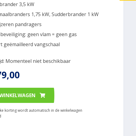
rander 3,5 kW
aalbranders 1,75 kW, Sudderbrander 1 kW
ijzeren pandragers
beveiliging: geen vlam = geen gas
t geëmailleerd vangschaal
ijd: Momenteel niet beschikbaar
79,00
 WINKELWAGEN
ijke korting wordt automatisch in de winkelwagen
d