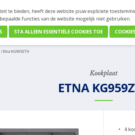
INGEN
teit te bieden, heeft deze website jouw expliciete toestemm
stelling plaatsen. Wil je je vast oriënteren? Vergelijk eenvo
 bepaalde functies van de website mogelijk niet gebruiken.
/
Etna KG959ZTA
Kookplaat
ETNA KG959
4 ko