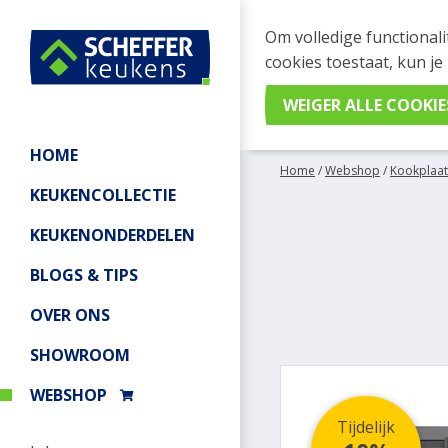
WEBSHOP BESTELL
Om volledige functionali
Je kan tijdelijk geen be
cookies toestaat, kun je
meer informatie.
HOME
Home
/
Webshop
/
Kookplaat
KEUKENCOLLECTIE
KEUKENONDERDELEN
BLOGS & TIPS
OVER ONS
SHOWROOM
WEBSHOP
Tijdelijk