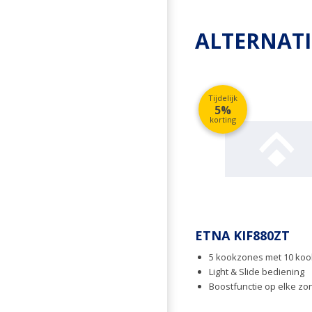
ALTERNAT
Tijdelijk
5%
korting
ETNA KIF880ZT
5 kookzones met 10 ko
Light & Slide bediening
Boostfunctie op elke zo