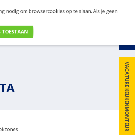
ing nodig om browsercookies op te slaan. Als je geen
udig apparaten en merken met elkaar. Klik hier voor
VACATURE KEUKENMONTEUR
ZTA
okzones