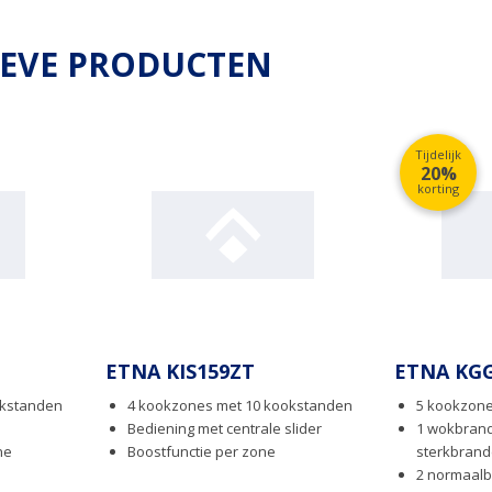
IEVE PRODUCTEN
Tijdelijk
20%
korting
ETNA KIS159ZT
ETNA KG
okstanden
4 kookzones met 10 kookstanden
5 kookzon
Bediening met centrale slider
1 wokbrande
ne
Boostfunctie per zone
sterkbrand
2 normaalb