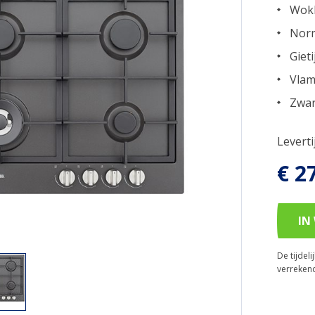
Wokb
Norm
Giet
Vlam
Zwar
Levert
€ 2
IN
De tijdel
verreken