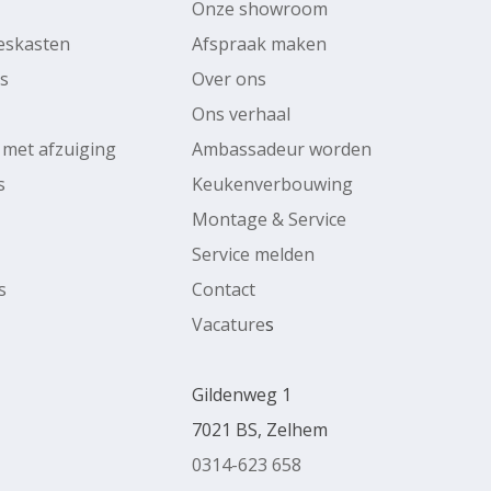
Onze showroom
ieskasten
Afspraak maken
rs
Over ons
Ons verhaal
 met afzuiging
Ambassadeur worden
s
Keukenverbouwing
Montage & Service
Service melden
s
Contact
Vacature
s
Gildenweg 1
7021 BS, Zelhem
0314-623 658