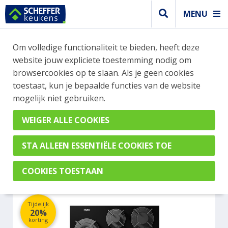
MENU
WEBSHOP BESTELLINGEN
Om volledige functionaliteit te bieden, heeft deze
Je kan tijdelijk geen bestelling plaatsen. Wil je je
website jouw expliciete toestemming nodig om
vast oriënteren? Vergelijk eenvoudig apparaten
browsercookies op te slaan. Als je geen cookies
en merken met elkaar. Klik hier voor meer
toestaat, kun je bepaalde functies van de website
informatie.
mogelijk niet gebruiken.
Kookplaat
ETNA KGG870ZTA
Tijdelijk
20%
korting