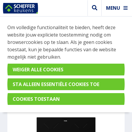
MENU
WEBSHOP BESTELLINGEN
Om volledige functionaliteit te bieden, heeft deze
Je kan tijdelijk geen bestelling plaatsen. Wil je je
website jouw expliciete toestemming nodig om
vast oriënteren? Vergelijk eenvoudig apparaten
browsercookies op te slaan. Als je geen cookies
en merken met elkaar. Klik hier voor meer
toestaat, kun je bepaalde functies van de website
informatie.
mogelijk niet gebruiken.
Kookplaat
ETNA KI1160ZT