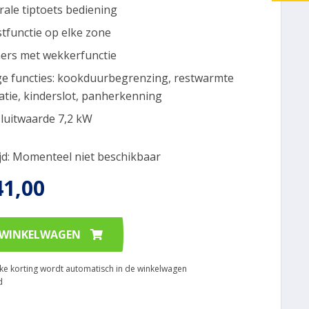
rale tiptoets bediening
tfunctie op elke zone
mers met wekkerfunctie
ige functies: kookduurbegrenzing, restwarmte
catie, kinderslot, panherkenning
luitwaarde 7,2 kW
ijd: Momenteel niet beschikbaar
41,00
 WINKELWAGEN
ijke korting wordt automatisch in de winkelwagen
d