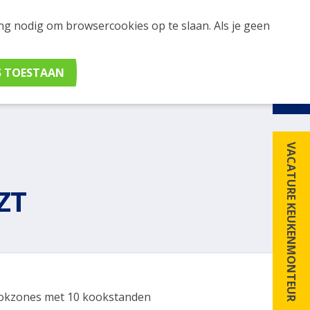
ing nodig om browsercookies op te slaan. Als je geen
udig apparaten en merken met elkaar. Klik hier voor
VACATURE KEUKENMONTEUR
ZT
okzones met 10 kookstanden