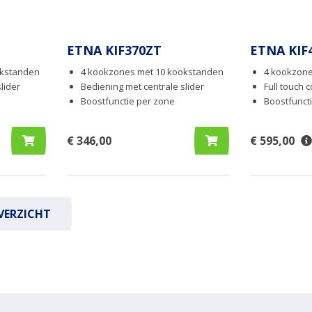
ETNA KIF370ZT
ETNA KIF
okstanden
4 kookzones met 10 kookstanden
4 kookzone
lider
Bediening met centrale slider
Full touch 
Boostfunctie per zone
Boostfunct
€ 346,00
€ 595,00
VERZICHT