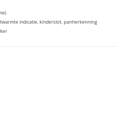
ne)
stwarmte indicatie, kinderslot, panherkenning
kker