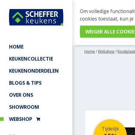
WEBSHOP BESTELL
Om volledige functionali
Je kan tijdelijk geen be
cookies toestaat, kun je
meer informatie.
HOME
Home
/
Webshop
/
Kookplaat
KEUKENCOLLECTIE
KEUKENONDERDELEN
BLOGS & TIPS
OVER ONS
SHOWROOM
WEBSHOP
Tijdelijk