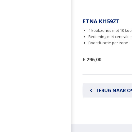
ETNA KI159ZT
4 kookzones met 10 ko
Bediening met centrale s
Boostfunctie per zone
€ 296,00
TERUG NAAR O