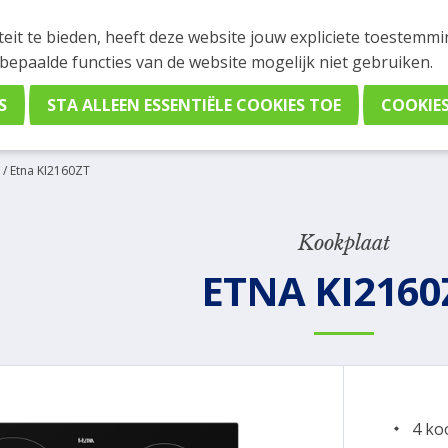
INGEN
teit te bieden, heeft deze website jouw expliciete toestemm
stelling plaatsen. Wil je je vast oriënteren? Vergelijk eenvo
 bepaalde functies van de website mogelijk niet gebruiken.
/
Etna KI2160ZT
Kookplaat
ETNA KI2160
4 ko