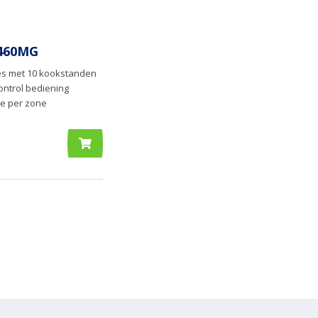
460MG
s met 10 kookstanden
control bediening
ie per zone