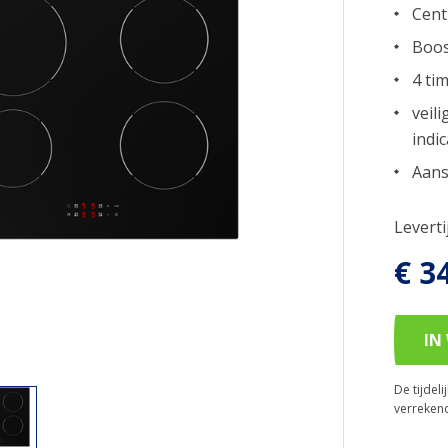
Cent
Boos
4 ti
veil
indi
Aans
Levert
€ 3
IN
De tijdel
verreken