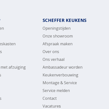
P
SCHEFFER KEUKENS
en
Openingstijden
Onze showroom
ieskasten
Afspraak maken
rs
Over ons
Ons verhaal
 met afzuiging
Ambassadeur worden
s
Keukenverbouwing
Montage & Service
Service melden
s
Contact
Vacature
s