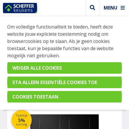
MENU
WEBSHOP BESTELLINGEN
Om volledige functionaliteit te bieden, heeft deze
Je kan tijdelijk geen bestelling plaatsen. Wil je je
website jouw expliciete toestemming nodig om
vast oriënteren? Vergelijk eenvoudig apparaten
browsercookies op te slaan. Als je geen cookies
en merken met elkaar. Klik hier voor meer
toestaat, kun je bepaalde functies van de website
informatie.
mogelijk niet gebruiken.
Kookplaat
ETNA KIF6472ZT
Tijdelijk
5%
korting