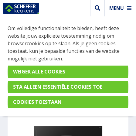
MENU
WEBSHOP BESTELLINGEN
Om volledige functionaliteit te bieden, heeft deze
Je kan tijdelijk geen bestelling plaatsen. Wil je je
website jouw expliciete toestemming nodig om
vast oriënteren? Vergelijk eenvoudig apparaten
browsercookies op te slaan. Als je geen cookies
en merken met elkaar. Klik hier voor meer
toestaat, kun je bepaalde functies van de website
informatie.
mogelijk niet gebruiken.
Kookplaat
ETNA KIF890ZT