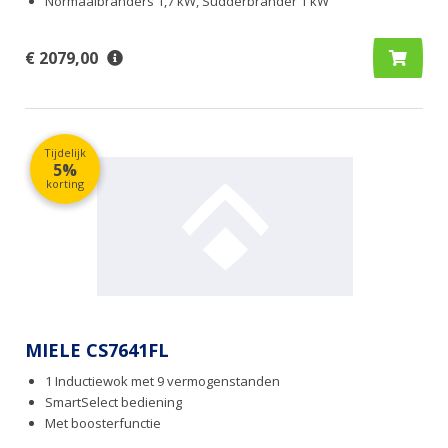
Normaalbranders 1,7 kW, Sudderbrander 1 kW
€ 2079,00
Tijdelijk
5%
korting
MIELE CS7641FL
1 Inductiewok met 9 vermogenstanden
SmartSelect bediening
Met boosterfunctie