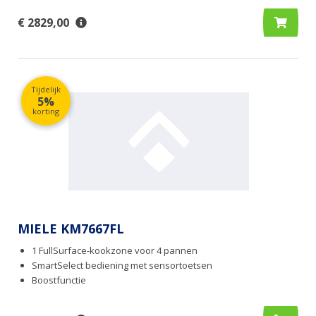
€ 2829,00
Tijdelijk
5%
korting
MIELE KM7667FL
1 FullSurface-kookzone voor 4 pannen
SmartSelect bediening met sensortoetsen
Boostfunctie