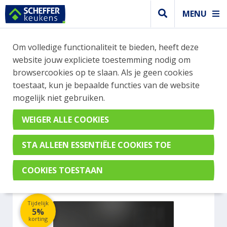
MENU
WEBSHOP BESTELLINGEN
Om volledige functionaliteit te bieden, heeft deze
Je kan tijdelijk geen bestelling plaatsen. Wil je je
website jouw expliciete toestemming nodig om
vast oriënteren? Vergelijk eenvoudig apparaten
browsercookies op te slaan. Als je geen cookies
en merken met elkaar. Klik hier voor meer
toestaat, kun je bepaalde functies van de website
informatie.
mogelijk niet gebruiken.
Kookplaat
MIELE CS7101-1
Tijdelijk
5%
korting