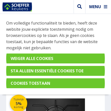
MENU
WEBSHOP BESTELLINGEN
Om volledige functionaliteit te bieden, heeft deze
Je kan tijdelijk geen bestelling plaatsen. Wil je je
website jouw expliciete toestemming nodig om
vast oriënteren? Vergelijk eenvoudig apparaten
browsercookies op te slaan. Als je geen cookies
en merken met elkaar. Klik hier voor meer
toestaat, kun je bepaalde functies van de website
informatie.
mogelijk niet gebruiken.
Kookplaat
MIELE CS7102-1
Tijdelijk
5%
korting