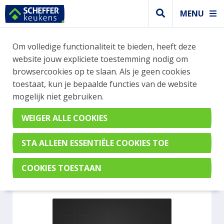
MENU
WEBSHOP BESTELLINGEN
Om volledige functionaliteit te bieden, heeft deze
Je kan tijdelijk geen bestelling plaatsen. Wil je je
website jouw expliciete toestemming nodig om
vast oriënteren? Vergelijk eenvoudig apparaten
browsercookies op te slaan. Als je geen cookies
en merken met elkaar. Klik hier voor meer
toestaat, kun je bepaalde functies van de website
informatie.
mogelijk niet gebruiken.
Kookplaat
SIEMENS EX80BNVV6E