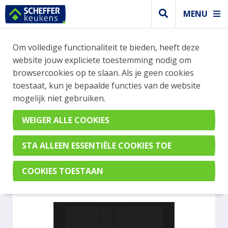
MENU
WEBSHOP BESTELLINGEN
Om volledige functionaliteit te bieden, heeft deze
Je kan tijdelijk geen bestelling plaatsen. Wil je je
website jouw expliciete toestemming nodig om
vast oriënteren? Vergelijk eenvoudig apparaten
browsercookies op te slaan. Als je geen cookies
en merken met elkaar. Klik hier voor meer
toestaat, kun je bepaalde functies van de website
informatie.
mogelijk niet gebruiken.
Kookplaat
SIEMENS EX877NYV6E