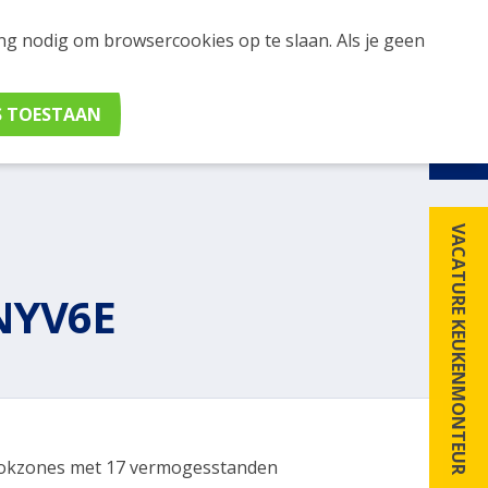
ing nodig om browsercookies op te slaan. Als je geen
udig apparaten en merken met elkaar. Klik hier voor
VACATURE KEUKENMONTEUR
NYV6E
okzones met 17 vermogesstanden