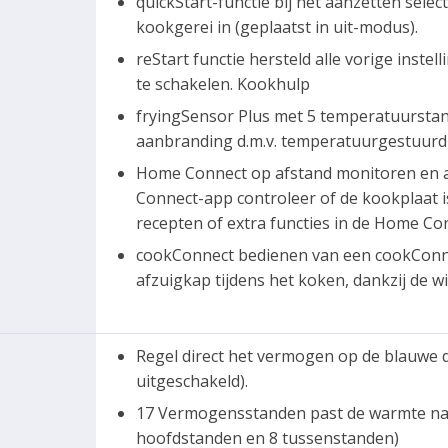
quickStart-functie bij het aanzetten sel
kookgerei in (geplaatst in uit-modus).
reStart functie hersteld alle vorige inst
te schakelen. Kookhulp
fryingSensor Plus met 5 temperatuurst
aanbranding d.m.v. temperatuurgestuurd 
Home Connect op afstand monitoren en a
Connect-app controleer of de kookplaat is
recepten of extra functies in de Home Co
cookConnect bedienen van een cookConnec
afzuigkap tijdens het koken, dankzij de w
Regel direct het vermogen op de blauwe d
uitgeschakeld).
17 Vermogensstanden past de warmte na
hoofdstanden en 8 tussenstanden)