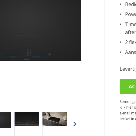
Bedi
Powe
Time
aftel
2 fl
Aans
Levert
AC
Sommige p
Klik hier 
e-mail me
artikel i