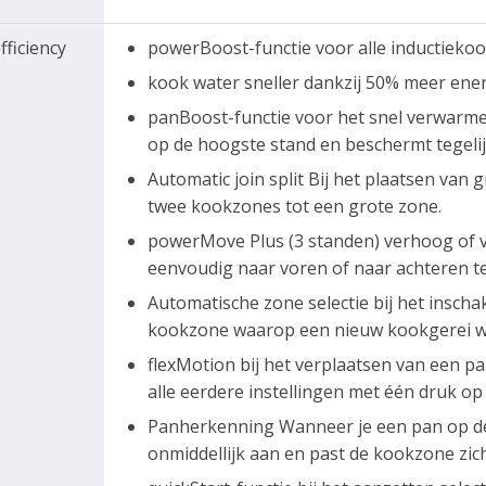
fficiency
powerBoost-functie voor alle inductieko
kook water sneller dankzij 50% meer ene
panBoost-functie voor het snel verwarm
op de hoogste stand en beschermt tegelij
Automatic join split Bij het plaatsen van
twee kookzones tot een grote zone.
powerMove Plus (3 standen) verhoog of 
eenvoudig naar voren of naar achteren t
Automatische zone selectie bij het insch
kookzone waarop een nieuw kookgerei wo
flexMotion bij het verplaatsen van een 
alle eerdere instellingen met één druk o
Panherkenning Wanneer je een pan op de F
onmiddellijk aan en past de kookzone zic