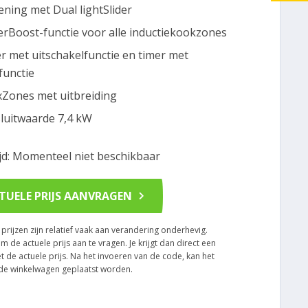
ening met Dual lightSlider
rBoost-functie voor alle inductiekookzones
r met uitschakelfunctie en timer met
functie
exZones met uitbreiding
luitwaarde 7,4 kW
ijd: Momenteel niet beschikbaar
TUELE PRIJS AANVRAGEN
rijzen zijn relatief vaak aan verandering onderhevig.
om de actuele prijs aan te vragen. Je krijgt dan direct een
t de actuele prijs. Na het invoeren van de code, kan het
n de winkelwagen geplaatst worden.