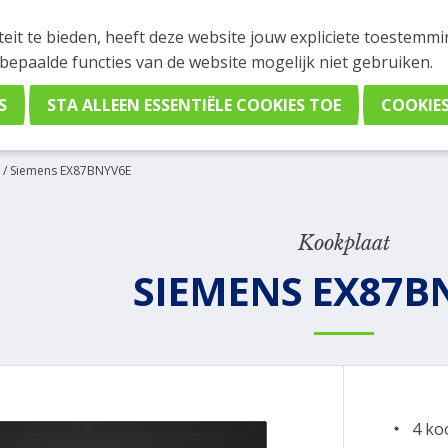
INGEN
teit te bieden, heeft deze website jouw expliciete toestemm
stelling plaatsen. Wil je je vast oriënteren? Vergelijk eenvo
 bepaalde functies van de website mogelijk niet gebruiken.
/
Siemens EX87BNYV6E
Kookplaat
SIEMENS EX87B
4 ko