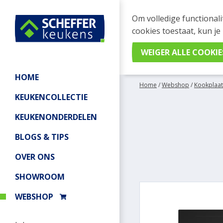
WEBSHOP BESTELL
Om volledige functionali
Je kan tijdelijk geen be
cookies toestaat, kun je
meer informatie.
HOME
Home
/
Webshop
/
Kookplaat
KEUKENCOLLECTIE
KEUKENONDERDELEN
BLOGS & TIPS
OVER ONS
SHOWROOM
WEBSHOP