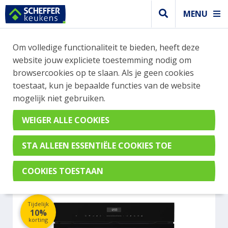
MENU
WEBSHOP BESTELLINGEN
Om volledige functionaliteit te bieden, heeft deze
Je kan tijdelijk geen bestelling plaatsen. Wil je je
website jouw expliciete toestemming nodig om
vast oriënteren? Vergelijk eenvoudig apparaten
browsercookies op te slaan. Als je geen cookies
en merken met elkaar. Klik hier voor meer
toestaat, kun je bepaalde functies van de website
informatie.
mogelijk niet gebruiken.
Magnetron
ETNA CM250ZT
Tijdelijk
10%
korting