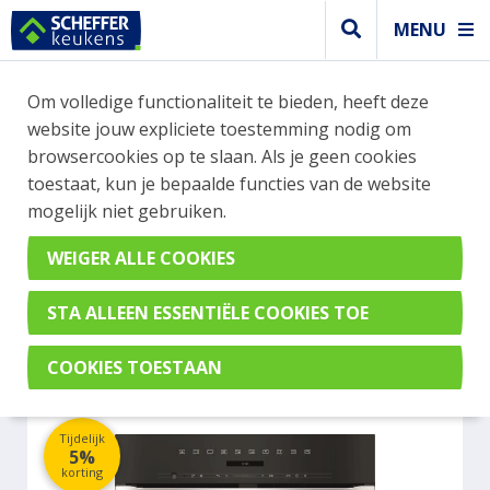
MENU
WEBSHOP BESTELLINGEN
Om volledige functionaliteit te bieden, heeft deze
Je kan tijdelijk geen bestelling plaatsen. Wil je je
website jouw expliciete toestemming nodig om
vast oriënteren? Vergelijk eenvoudig apparaten
browsercookies op te slaan. Als je geen cookies
en merken met elkaar. Klik hier voor meer
toestaat, kun je bepaalde functies van de website
informatie.
mogelijk niet gebruiken.
Magnetron
MIELE H7240BMCLST
Tijdelijk
5%
korting