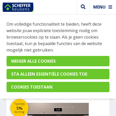
MENU
WEBSHOP BESTELLINGEN
Om volledige functionaliteit te bieden, heeft deze
Je kan tijdelijk geen bestelling plaatsen. Wil je je
website jouw expliciete toestemming nodig om
vast oriënteren? Vergelijk eenvoudig apparaten
browsercookies op te slaan. Als je geen cookies
en merken met elkaar. Klik hier voor meer
toestaat, kun je bepaalde functies van de website
informatie.
mogelijk niet gebruiken.
Magnetron
MIELE H7440BMXPEBE
Tijdelijk
5%
korting