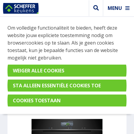
MENU
WEBSHOP BESTELLINGEN
Om volledige functionaliteit te bieden, heeft deze
Je kan tijdelijk geen bestelling plaatsen. Wil je je
website jouw expliciete toestemming nodig om
vast oriënteren? Vergelijk eenvoudig apparaten
browsercookies op te slaan. Als je geen cookies
en merken met elkaar. Klik hier voor meer
toestaat, kun je bepaalde functies van de website
informatie.
mogelijk niet gebruiken.
Magnetron
SIEMENS CM936GAB1