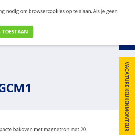
ing nodig om browsercookies op te slaan. Als je geen
udig apparaten en merken met elkaar. Klik hier voor
VACATURE KEUKENMONTEUR
6GCM1
acte bakoven met magnetron met 20