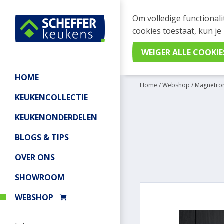
WEBSHOP BESTELL
Om volledige functionali
Je kan tijdelijk geen be
cookies toestaat, kun je
meer informatie.
HOME
Home
/
Webshop
/
Magnetro
KEUKENCOLLECTIE
KEUKENONDERDELEN
BLOGS & TIPS
OVER ONS
SHOWROOM
WEBSHOP