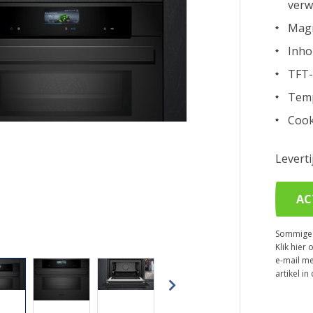
verw
Magn
Inho
TFT-
Temp
Cook
Levert
AC
Sommige p
Klik hier 
e-mail me
artikel i