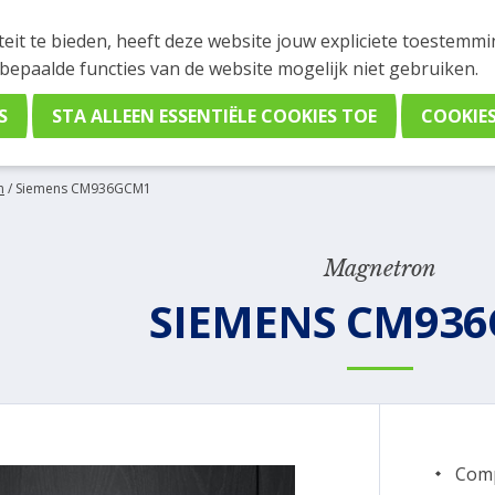
INGEN
teit te bieden, heeft deze website jouw expliciete toestemm
stelling plaatsen. Wil je je vast oriënteren? Vergelijk eenvo
 bepaalde functies van de website mogelijk niet gebruiken.
n
/
Siemens CM936GCM1
Magnetron
SIEMENS CM93
Comp