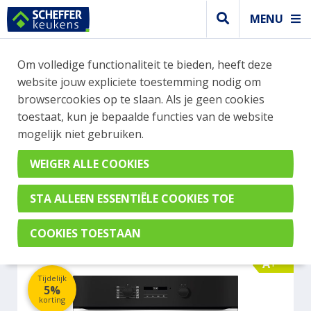
MENU
WEBSHOP BESTELLINGEN
Om volledige functionaliteit te bieden, heeft deze
Je kan tijdelijk geen bestelling plaatsen. Wil je je
website jouw expliciete toestemming nodig om
vast oriënteren? Vergelijk eenvoudig apparaten
browsercookies op te slaan. Als je geen cookies
en merken met elkaar. Klik hier voor meer
toestaat, kun je bepaalde functies van de website
informatie.
mogelijk niet gebruiken.
Oven
MIELE H2861-1BCLST
A+
Tijdelijk
5%
korting