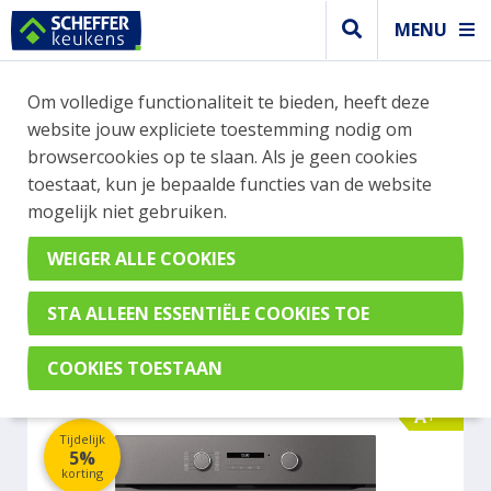
MENU
WEBSHOP BESTELLINGEN
Om volledige functionaliteit te bieden, heeft deze
Je kan tijdelijk geen bestelling plaatsen. Wil je je
website jouw expliciete toestemming nodig om
vast oriënteren? Vergelijk eenvoudig apparaten
browsercookies op te slaan. Als je geen cookies
en merken met elkaar. Klik hier voor meer
toestaat, kun je bepaalde functies van de website
informatie.
mogelijk niet gebruiken.
Oven
MIELE H2861-1BPGRGR
A+
Tijdelijk
5%
korting