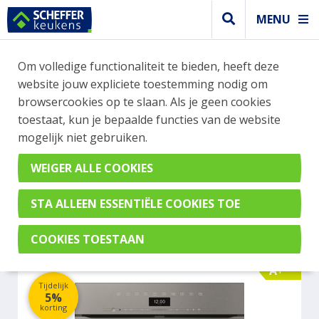
MENU
WEBSHOP BESTELLINGEN
Om volledige functionaliteit te bieden, heeft deze
Je kan tijdelijk geen bestelling plaatsen. Wil je je
website jouw expliciete toestemming nodig om
vast oriënteren? Vergelijk eenvoudig apparaten
browsercookies op te slaan. Als je geen cookies
en merken met elkaar. Klik hier voor meer
toestaat, kun je bepaalde functies van de website
informatie.
mogelijk niet gebruiken.
Oven
MIELE H7464BPXGRGR
A+
Tijdelijk
5%
korting