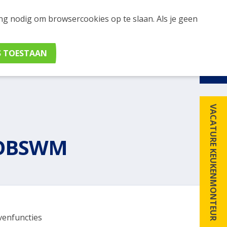
ing nodig om browsercookies op te slaan. Als je geen
udig apparaten en merken met elkaar. Klik hier voor
VACATURE KEUKENMONTEUR
XOBSWM
venfuncties