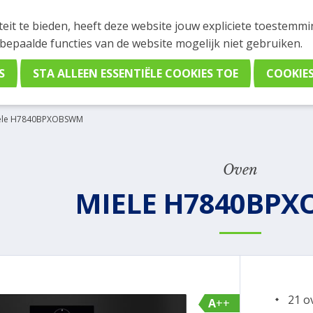
INGEN
teit te bieden, heeft deze website jouw expliciete toestemm
stelling plaatsen. Wil je je vast oriënteren? Vergelijk eenvo
 bepaalde functies van de website mogelijk niet gebruiken.
ele H7840BPXOBSWM
Oven
MIELE H7840BP
21 o
A++