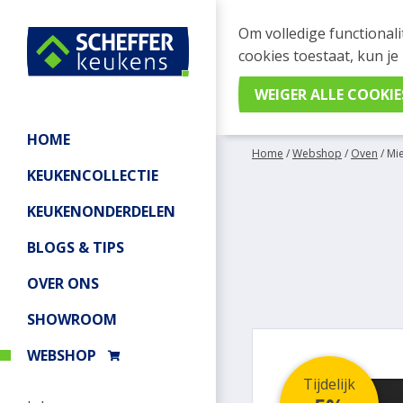
WEBSHOP BESTELL
Om volledige functionali
Je kan tijdelijk geen be
cookies toestaat, kun je
meer informatie.
HOME
Home
/
Webshop
/
Oven
/
Mi
KEUKENCOLLECTIE
KEUKENONDERDELEN
BLOGS & TIPS
OVER ONS
SHOWROOM
WEBSHOP
Tijdelijk