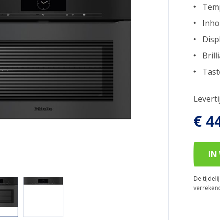
Temp
Inho
Disp
Brill
Tast
Levert
€ 4
IN
De tijdel
verreken