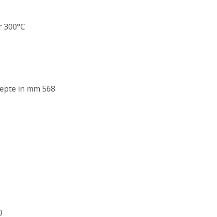
r 300°C
iepte in mm 568
0