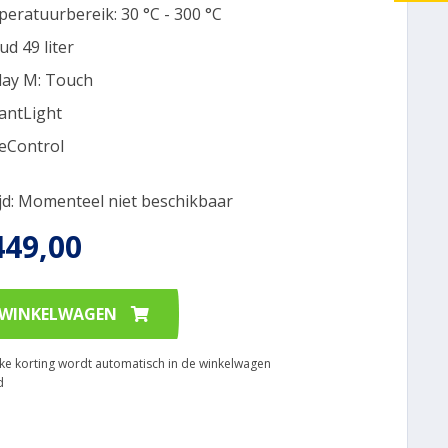
eratuurbereik: 30 °C - 300 °C
ud 49 liter
lay M: Touch
iantLight
eControl
ijd: Momenteel niet beschikbaar
449,00
 WINKELWAGEN
ijke korting wordt automatisch in de winkelwagen
d