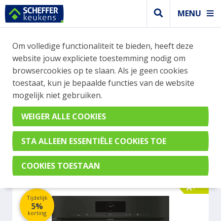
MENU
WEBSHOP BESTELLINGEN
Om volledige functionaliteit te bieden, heeft deze
Je kan tijdelijk geen bestelling plaatsen. Wil je je
website jouw expliciete toestemming nodig om
vast oriënteren? Vergelijk eenvoudig apparaten
browsercookies op te slaan. Als je geen cookies
en merken met elkaar. Klik hier voor meer
toestaat, kun je bepaalde functies van de website
informatie.
mogelijk niet gebruiken.
Oven
MIELE H7860BPXOBSW
A+
Tijdelijk
5%
korting