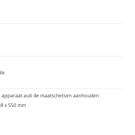
e
lik
t apparaat aub de maatschetsen aanhouden
568 x 550 mm