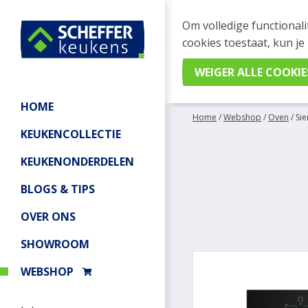
WEBSHOP BESTELL
Om volledige functionali
Je kan tijdelijk geen be
cookies toestaat, kun je
meer informatie.
HOME
Home
/
Webshop
/
Oven
/
Si
KEUKENCOLLECTIE
KEUKENONDERDELEN
BLOGS & TIPS
OVER ONS
SHOWROOM
WEBSHOP