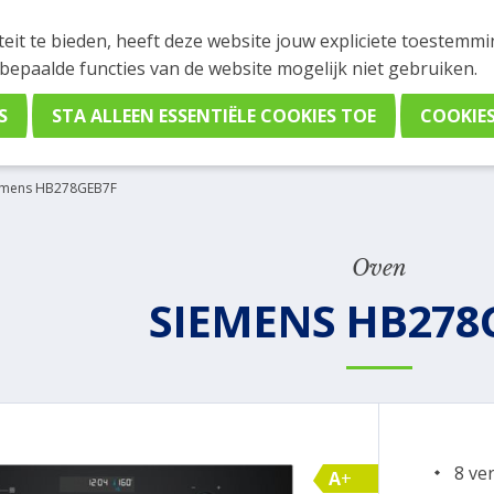
INGEN
teit te bieden, heeft deze website jouw expliciete toestemm
stelling plaatsen. Wil je je vast oriënteren? Vergelijk eenvo
 bepaalde functies van de website mogelijk niet gebruiken.
emens HB278GEB7F
Oven
SIEMENS HB278
8 ve
A+