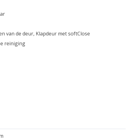
aar
en van de deur, Klapdeur met softClose
e reiniging
em