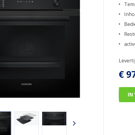
Temp
Inho
Bedi
Rest
acti
Levert
€ 9
IN