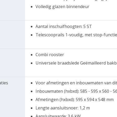
Volledig glazen binnendeur
Aantal inschuifhoogten: 5 ST
Telescooprails 1-voudig, met stop-functi
Combi rooster
Universele braadslede Geëmailleerd bakb
aties
Voor afmetingen en inbouwmaten van di
Inbouwmaten (hxbxd): 585 - 595 x 560 - 
Afmetingen (hxbxd): 595 x 594 x 548 mm
Lengte aansluitsnoer: 1,2 m
Aansluitwaarde: 3,6 kW