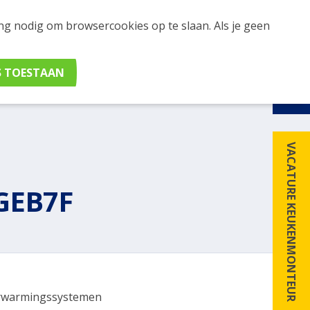
ing nodig om browsercookies op te slaan. Als je geen
udig apparaten en merken met elkaar. Klik hier voor
VACATURE KEUKENMONTEUR
GEB7F
rwarmingssystemen