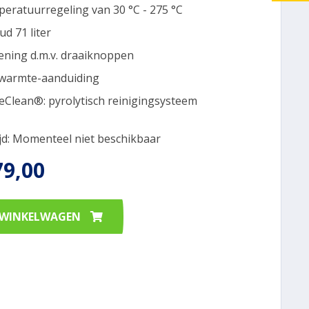
eratuurregeling van 30 °C - 275 °C
ud 71 liter
ening d.m.v. draaiknoppen
warmte-aanduiding
veClean®: pyrolytisch reinigingsysteem
ijd: Momenteel niet beschikbaar
79,00
 WINKELWAGEN