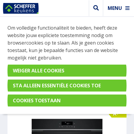
MENU
WEBSHOP BESTELLINGEN
Om volledige functionaliteit te bieden, heeft deze
Je kan tijdelijk geen bestelling plaatsen. Wil je je
website jouw expliciete toestemming nodig om
vast oriënteren? Vergelijk eenvoudig apparaten
browsercookies op te slaan. Als je geen cookies
en merken met elkaar. Klik hier voor meer
toestaat, kun je bepaalde functies van de website
informatie.
mogelijk niet gebruiken.
Oven
SIEMENS HB472G0B3
A+