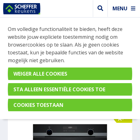
MENU
WEBSHOP BESTELLINGEN
Om volledige functionaliteit te bieden, heeft deze
Je kan tijdelijk geen bestelling plaatsen. Wil je je
website jouw expliciete toestemming nodig om
vast oriënteren? Vergelijk eenvoudig apparaten
browsercookies op te slaan. Als je geen cookies
en merken met elkaar. Klik hier voor meer
toestaat, kun je bepaalde functies van de website
informatie.
mogelijk niet gebruiken.
Oven
SIEMENS HB478G5B7
A+