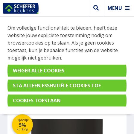
MENU
WEBSHOP BESTELLINGEN
Om volledige functionaliteit te bieden, heeft deze
Je kan tijdelijk geen bestelling plaatsen. Wil je je
website jouw expliciete toestemming nodig om
vast oriënteren? Vergelijk eenvoudig apparaten
browsercookies op te slaan. Als je geen cookies
en merken met elkaar. Klik hier voor meer
toestaat, kun je bepaalde functies van de website
informatie.
mogelijk niet gebruiken.
Overig
MIELE ESW7020OBSW
Tijdelijk
5%
korting