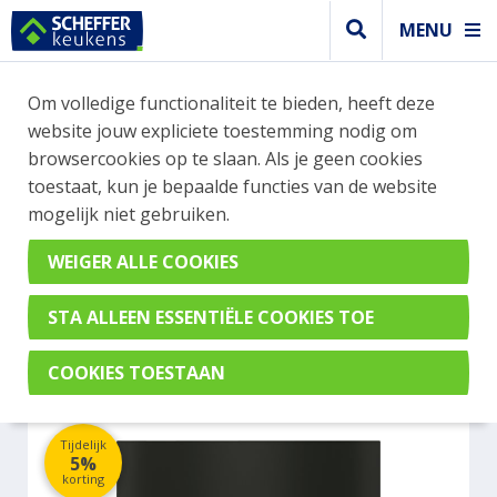
MENU
WEBSHOP BESTELLINGEN
Om volledige functionaliteit te bieden, heeft deze
Je kan tijdelijk geen bestelling plaatsen. Wil je je
website jouw expliciete toestemming nodig om
vast oriënteren? Vergelijk eenvoudig apparaten
browsercookies op te slaan. Als je geen cookies
en merken met elkaar. Klik hier voor meer
toestaat, kun je bepaalde functies van de website
informatie.
mogelijk niet gebruiken.
Overig
MIELE EVS7010OBSW
Tijdelijk
5%
korting