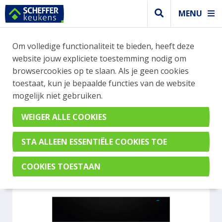
MENU
WEBSHOP BESTELLINGEN
Om volledige functionaliteit te bieden, heeft deze
Je kan tijdelijk geen bestelling plaatsen. Wil je je
website jouw expliciete toestemming nodig om
vast oriënteren? Vergelijk eenvoudig apparaten
browsercookies op te slaan. Als je geen cookies
en merken met elkaar. Klik hier voor meer
toestaat, kun je bepaalde functies van de website
informatie.
mogelijk niet gebruiken.
Overig
SIEMENS BI910C1B1