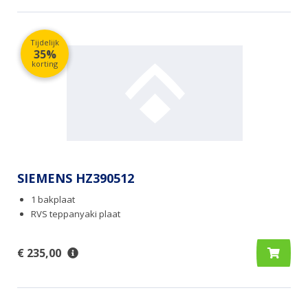
Tijdelijk
35%
korting
SIEMENS HZ390512
1 bakplaat
RVS teppanyaki plaat
€ 235,00