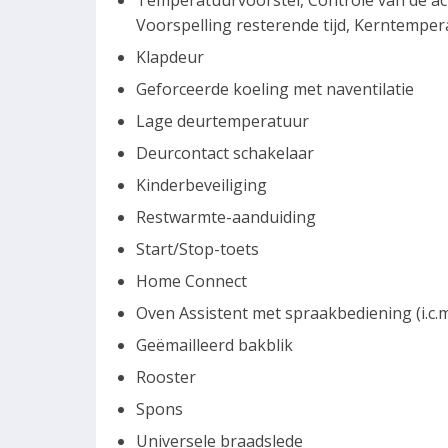
Temperatuurvoorstel, Controle van de a
Voorspelling resterende tijd, Kerntempe
Klapdeur
Geforceerde koeling met naventilatie
Lage deurtemperatuur
Deurcontact schakelaar
Kinderbeveiliging
Restwarmte-aanduiding
Start/Stop-toets
Home Connect
Oven Assistent met spraakbediening (i.c
Geëmailleerd bakblik
Rooster
Spons
Universele braadslede