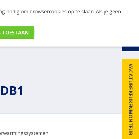
ing nodig om browsercookies op te slaan. Als je geen
udig apparaten en merken met elkaar. Klik hier voor
VACATURE KEUKENMONTEUR
8DB1
erwarmingssystemen