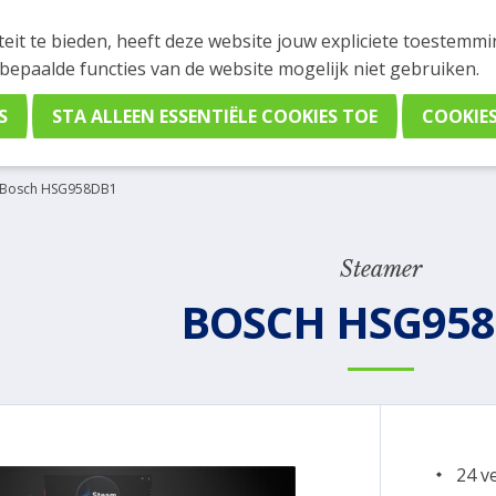
INGEN
teit te bieden, heeft deze website jouw expliciete toestemm
stelling plaatsen. Wil je je vast oriënteren? Vergelijk eenvo
 bepaalde functies van de website mogelijk niet gebruiken.
Bosch HSG958DB1
Steamer
BOSCH HSG95
24 v