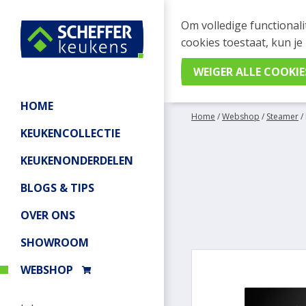
WEBSHOP BESTELL
Om volledige functionali
Je kan tijdelijk geen be
cookies toestaat, kun je
meer informatie.
HOME
Home
/
Webshop
/
Steamer
/
KEUKENCOLLECTIE
KEUKENONDERDELEN
BLOGS & TIPS
OVER ONS
SHOWROOM
WEBSHOP