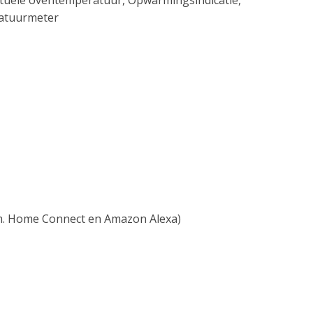
ctuele oventemperatuur, Opwarmingsindicatie,
ratuurmeter
.m. Home Connect en Amazon Alexa)