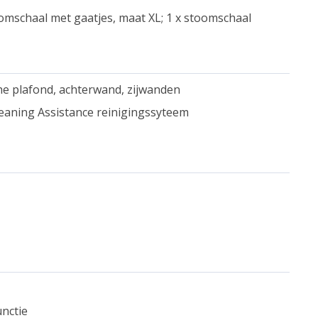
omschaal met gaatjes, maat XL; 1 x stoomschaal
che plafond, achterwand, zijwanden
eaning Assistance reinigingssyteem
unctie