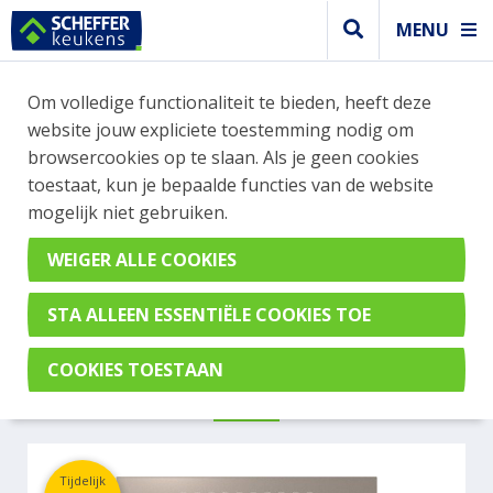
MENU
WEBSHOP BESTELLINGEN
Om volledige functionaliteit te bieden, heeft deze
Je kan tijdelijk geen bestelling plaatsen. Wil je je
website jouw expliciete toestemming nodig om
vast oriënteren? Vergelijk eenvoudig apparaten
browsercookies op te slaan. Als je geen cookies
en merken met elkaar. Klik hier voor meer
toestaat, kun je bepaalde functies van de website
informatie.
mogelijk niet gebruiken.
Steamer
MIELE
DGC7460HCXPROPEBE
Tijdelijk