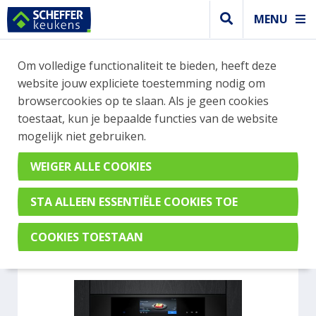
MENU
WEBSHOP BESTELLINGEN
Om volledige functionaliteit te bieden, heeft deze
Je kan tijdelijk geen bestelling plaatsen. Wil je je
website jouw expliciete toestemming nodig om
vast oriënteren? Vergelijk eenvoudig apparaten
browsercookies op te slaan. Als je geen cookies
en merken met elkaar. Klik hier voor meer
toestaat, kun je bepaalde functies van de website
informatie.
mogelijk niet gebruiken.
Steamer
SIEMENS CS938GCM1