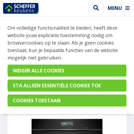
MENU
WEBSHOP BESTELLINGEN
Om volledige functionaliteit te bieden, heeft deze
Je kan tijdelijk geen bestelling plaatsen. Wil je je
website jouw expliciete toestemming nodig om
vast oriënteren? Vergelijk eenvoudig apparaten
browsercookies op te slaan. Als je geen cookies
en merken met elkaar. Klik hier voor meer
toestaat, kun je bepaalde functies van de website
informatie.
mogelijk niet gebruiken.
Steamer
SIEMENS HS936GAB1