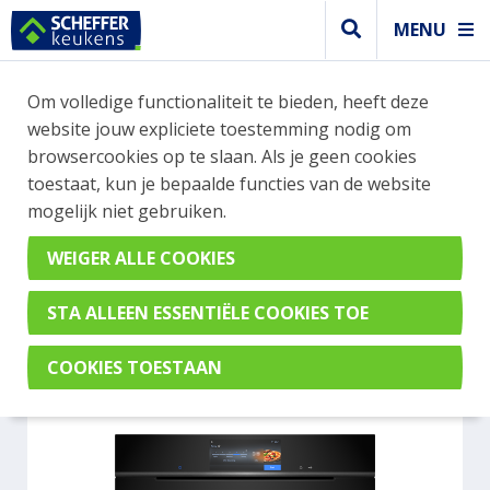
MENU
WEBSHOP BESTELLINGEN
Om volledige functionaliteit te bieden, heeft deze
Je kan tijdelijk geen bestelling plaatsen. Wil je je
website jouw expliciete toestemming nodig om
vast oriënteren? Vergelijk eenvoudig apparaten
browsercookies op te slaan. Als je geen cookies
en merken met elkaar. Klik hier voor meer
toestaat, kun je bepaalde functies van de website
informatie.
mogelijk niet gebruiken.
Steamer
SIEMENS HS958GED1