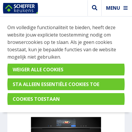
MENU
WEBSHOP BESTELLINGEN
Om volledige functionaliteit te bieden, heeft deze
Je kan tijdelijk geen bestelling plaatsen. Wil je je
website jouw expliciete toestemming nodig om
vast oriënteren? Vergelijk eenvoudig apparaten
browsercookies op te slaan. Als je geen cookies
en merken met elkaar. Klik hier voor meer
toestaat, kun je bepaalde functies van de website
informatie.
mogelijk niet gebruiken.
Steamer
SIEMENS HS958KDB1