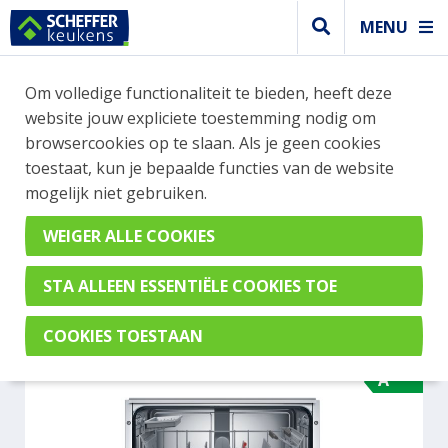
MENU
WEBSHOP BESTELLINGEN
Om volledige functionaliteit te bieden, heeft deze
Je kan tijdelijk geen bestelling plaatsen. Wil je je
website jouw expliciete toestemming nodig om
vast oriënteren? Vergelijk eenvoudig apparaten
browsercookies op te slaan. Als je geen cookies
en merken met elkaar. Klik hier voor meer
toestaat, kun je bepaalde functies van de website
informatie.
mogelijk niet gebruiken.
Vaatwasser
BOSCH SMD4EB805E
A