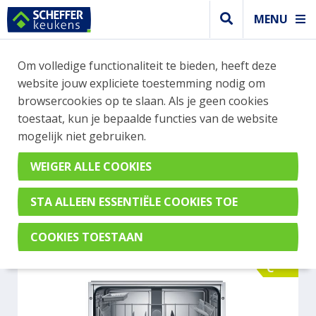
MENU
WEBSHOP BESTELLINGEN
Om volledige functionaliteit te bieden, heeft deze
Je kan tijdelijk geen bestelling plaatsen. Wil je je
website jouw expliciete toestemming nodig om
vast oriënteren? Vergelijk eenvoudig apparaten
browsercookies op te slaan. Als je geen cookies
en merken met elkaar. Klik hier voor meer
toestaat, kun je bepaalde functies van de website
informatie.
mogelijk niet gebruiken.
Vaatwasser
BOSCH SMV4EB807E
C