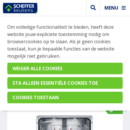
MENU
WEBSHOP BESTELLINGEN
Om volledige functionaliteit te bieden, heeft deze
Je kan tijdelijk geen bestelling plaatsen. Wil je je
website jouw expliciete toestemming nodig om
vast oriënteren? Vergelijk eenvoudig apparaten
browsercookies op te slaan. Als je geen cookies
en merken met elkaar. Klik hier voor meer
toestaat, kun je bepaalde functies van de website
informatie.
mogelijk niet gebruiken.
Vaatwasser
BOSCH SMV6ZB806E
B