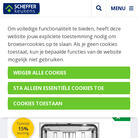
MENU
WEBSHOP BESTELLINGEN
Om volledige functionaliteit te bieden, heeft deze
Je kan tijdelijk geen bestelling plaatsen. Wil je je
website jouw expliciete toestemming nodig om
vast oriënteren? Vergelijk eenvoudig apparaten
browsercookies op te slaan. Als je geen cookies
en merken met elkaar. Klik hier voor meer
toestaat, kun je bepaalde functies van de website
informatie.
mogelijk niet gebruiken.
Vaatwasser
ETNA VW342HCP
A
Tijdelijk
15%
korting