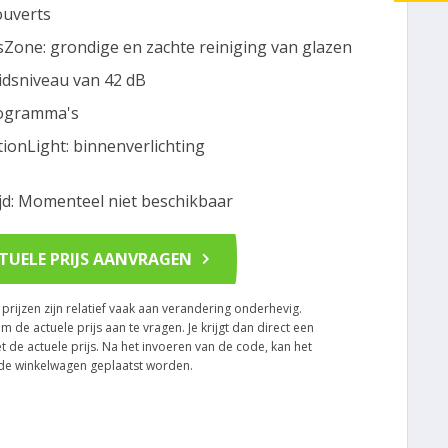
ouverts
sZone: grondige en zachte reiniging van glazen
idsniveau van 42 dB
ogramma's
ionLight: binnenverlichting
ijd: Momenteel niet beschikbaar
TUELE PRIJS AANVRAGEN
rijzen zijn relatief vaak aan verandering onderhevig.
om de actuele prijs aan te vragen. Je krijgt dan direct een
t de actuele prijs. Na het invoeren van de code, kan het
n de winkelwagen geplaatst worden.