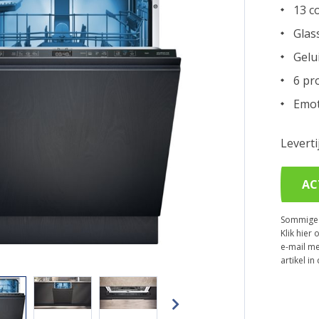
13 c
Glas
Gelu
6 pr
Emot
Levert
AC
Sommige p
Klik hier 
e-mail me
artikel i