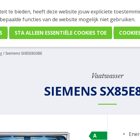
INGEN
teit te bieden, heeft deze website jouw expliciete toestemm
stelling plaatsen. Wil je je vast oriënteren? Vergelijk eenvo
 bepaalde functies van de website mogelijk niet gebruiken.
er
/
Siemens SX85E803BE
Vaatwasser
SIEMENS SX85E
Ener
A