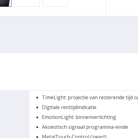
TimeLight: projectie van resterende tijd o
Digitale resttijdindicatie
EmotionLight: binnenverlichting
Akoestisch signaal programma-einde
MetalTouch-Control (zwart)