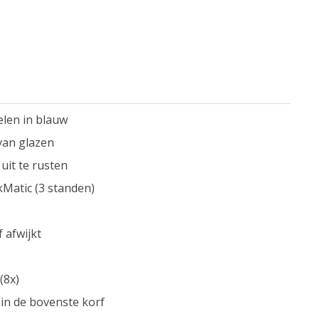
elen in blauw
van glazen
 uit te rusten
kMatic (3 standen)
 afwijkt
(8x)
in de bovenste korf