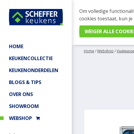
WEBSHOP BESTELL
Om volledige functionali
Je kan tijdelijk geen be
cookies toestaat, kun je
meer informatie.
HOME
Home
/
Webshop
/
Vaatwass
KEUKENCOLLECTIE
KEUKENONDERDELEN
BLOGS & TIPS
OVER ONS
SHOWROOM
WEBSHOP