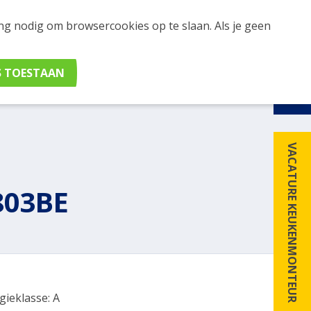
ing nodig om browsercookies op te slaan. Als je geen
udig apparaten en merken met elkaar. Klik hier voor
VACATURE KEUKENMONTEUR
803BE
gieklasse: A