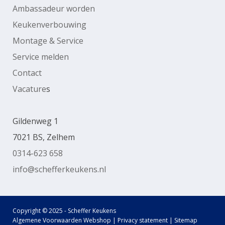
Ambassadeur worden
Keukenverbouwing
Montage & Service
Service melden
Contact
Vacature
s
Gildenweg 1
7021 BS, Zelhem
0314-623 658
info@schefferkeukens.nl
Copyright © 2025 - Scheffer Keukens
Algemene Voorwaarden Webshop
|
Privacy statement
|
Sitemap