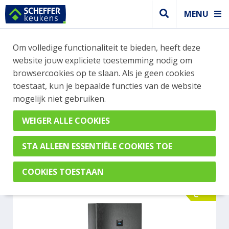
MENU
WEBSHOP BESTELLINGEN
Om volledige functionaliteit te bieden, heeft deze
Je kan tijdelijk geen bestelling plaatsen. Wil je je
website jouw expliciete toestemming nodig om
vast oriënteren? Vergelijk eenvoudig apparaten
browsercookies op te slaan. Als je geen cookies
en merken met elkaar. Klik hier voor meer
toestaat, kun je bepaalde functies van de website
informatie.
mogelijk niet gebruiken.
Vrijstaand
LIEBHERR CBNBSC 778I-20
C