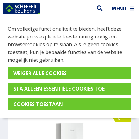
MENU
WEBSHOP BESTELLINGEN
Om volledige functionaliteit te bieden, heeft deze
Je kan tijdelijk geen bestelling plaatsen. Wil je je
website jouw expliciete toestemming nodig om
vast oriënteren? Vergelijk eenvoudig apparaten
browsercookies op te slaan. Als je geen cookies
en merken met elkaar. Klik hier voor meer
toestaat, kun je bepaalde functies van de website
informatie.
mogelijk niet gebruiken.
Vrijstaand
LIEBHERR CNGWC 5723-22
C