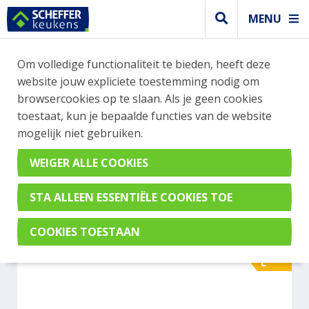
MENU
WEBSHOP BESTELLINGEN
Om volledige functionaliteit te bieden, heeft deze
Je kan tijdelijk geen bestelling plaatsen. Wil je je
website jouw expliciete toestemming nodig om
vast oriënteren? Vergelijk eenvoudig apparaten
browsercookies op te slaan. Als je geen cookies
en merken met elkaar. Klik hier voor meer
toestaat, kun je bepaalde functies van de website
informatie.
mogelijk niet gebruiken.
Vrijstaand
LIEBHERR CTELE 2931-26
E