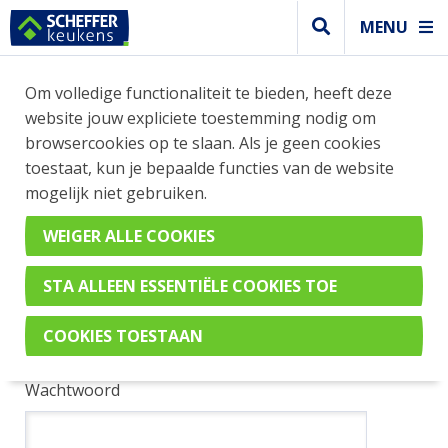
MENU
Om volledige functionaliteit te bieden, heeft deze
INLOGGEN
website jouw expliciete toestemming nodig om
browsercookies op te slaan. Als je geen cookies
toestaat, kun je bepaalde functies van de website
Ik heb al een account
mogelijk niet gebruiken.
Je kunt inloggen met jouw e-mailadres en
wachtwoord.
E-mailadres
Wachtwoord