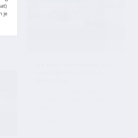
at)
n je
De voor- en nadelen van
een vlak inbouwbare
kookplaat
Je kan ervoor kiezen de inductie
kookplaat in het aanrechtblad te
integreren. Ondanks dat het een
mooie uitstraling geeft, kiest lang
niet iedereen voor deze vlak
geïntegreerde kookplaat. Waarom
dit zo is, lees je in deze blog!
et