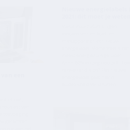
Vanaf maart 2021 krijgen
vaatwassers en koel- en
vriesapparaten een nieuw
energielabel. Momenteel is het
meest energiezuinige label
A+++-60% en zeg nou zelf.. ho
verwarrend is dit? Het nieuwe
 van een
energielabel gaat hierin
duidelijkheid verschaffen.
nt of niet,
thousiast van
e toevoeging
uw gerechten
imensie aan het
e voordelen die
t!