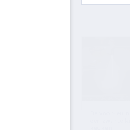
De voor- en 
een zwarte k
keuken
Ze worden alsmaar
de zwarte kranen.
stijlvol, makkelij