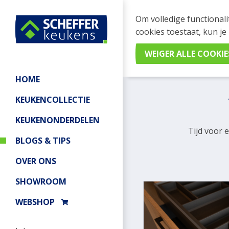
Om volledige functionali
cookies toestaat, kun je
Home
/
Blogs & Tips
HOME
KEUKENCOLLECTIE
KEUKENONDERDELEN
Tijd voor 
BLOGS & TIPS
OVER ONS
SHOWROOM
WEBSHOP