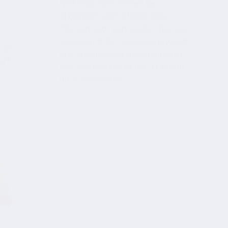
kookeiland. Een kookeiland wordt
 de
ook steeds vaker gecombineerd
er?
met een eettafel of bar. Waarom
dit is, lees je hier!
in
!