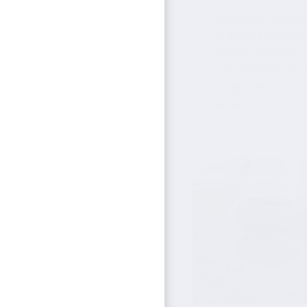
met verschillende s
zorgen voor een le
keuken.
Het verschil 
composiet en