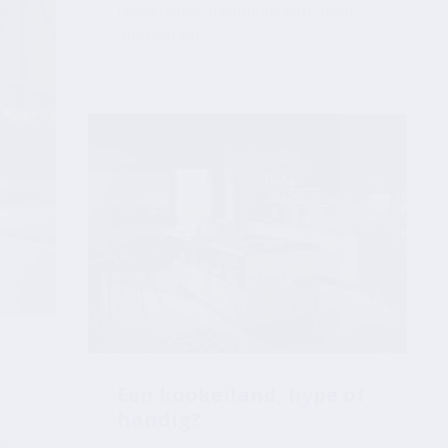
Een kookeiland, hype of
handig?
al
Niet voor niets kiezen de
afgelopen jaren steeds meer
mensen voor een keuken met een