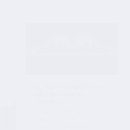
e
n
n.
De voor- en nadelen van
een recirculatie
afzuiging
Niet iedereen heeft de
mogelijkheid om een afzuigkap te
plaatsen. In dit geval is een
recirculatie afzuigkap een mooi
alternatief!