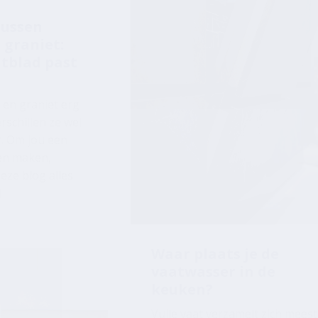
tblad past
en graniet erg
erschillen ze wel
r. Om jou een
ten maken,
deze blog alles
!
Waar plaats je de
vaatwasser in de
keuken?
Vuile vaat verzamelt zich meest
in en rondom de spoelbak.
Daarom plaatst men een
vaatwasser vaak naast de