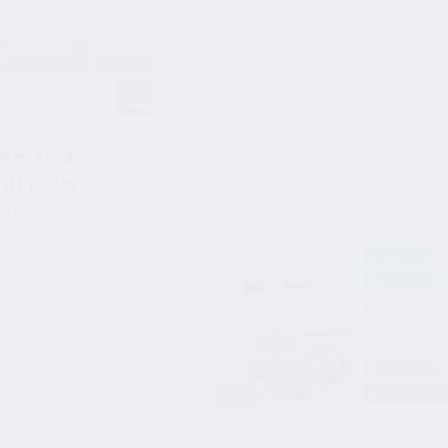
spoelbak. Maar is dit inderdaad
ideale plek voor jouw vaatwass
en: in 4
jij jouw
ast
n is bést een
e. Ze zijn er
 vormen en
te is ideaal
uden en
ndeling?
tappen.
Nieuwe energielabels 
2021: dit moet je weten