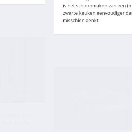
is het schoonmaken van een (m
zwarte keuken eenvoudiger da
misschien denkt.
nadelen van
raan in de
 populairder:
Zo kies je de beste
 Ze zijn modern,
inductie kookplaat m
k te combineren