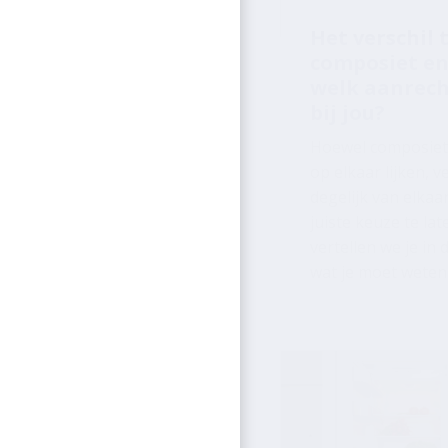
welk aanrech
bij jou?
Hoewel composiet 
op elkaar lijken, v
degelijk van elkaa
juiste keuze te la
vertellen we je in 
wat je moet weten