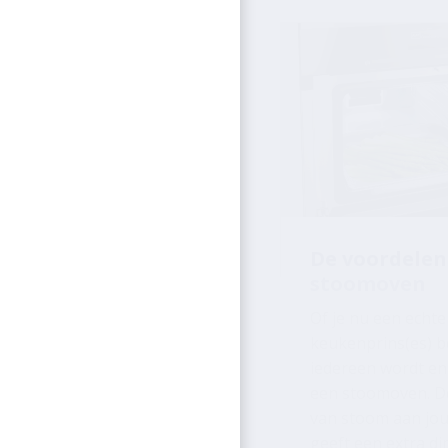
De voordelen
stoomoven
Of je nu een echte
keukenprins(es) be
iedereen wordt en
een stoomoven. D
van stoom aan jo
geeft een extra d
koken. Lees hier d
de stoomoven bied