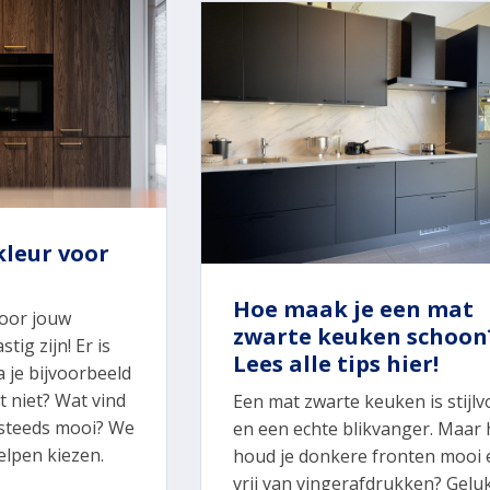
 kleur voor
Hoe maak je een mat
voor jouw
zwarte keuken schoon
tig zijn! Er is
Lees alle tips hier!
a je bijvoorbeeld
t niet? Wat vind
Een mat zwarte keuken is stijlv
g steeds mooi? We
en een echte blikvanger. Maar
helpen kiezen.
houd je donkere fronten mooi 
vrij van vingerafdrukken? Gelu