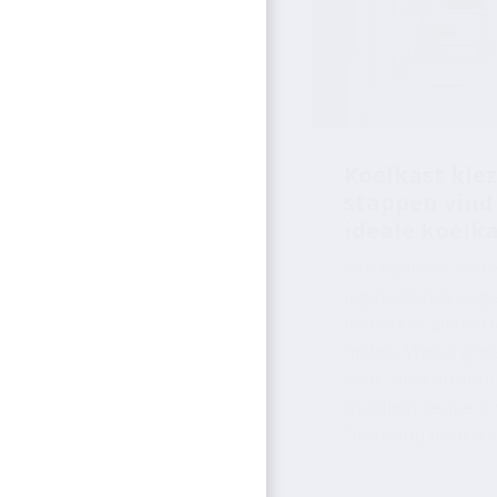
Koelkast kiez
stappen vind 
ideale koelk
Een koelkast kieze
ingewikkelde opgav
immers in allerlei
maten. Welke groot
voor jouw huisho
(huidige) keukeni
Doorloop deze 4 s